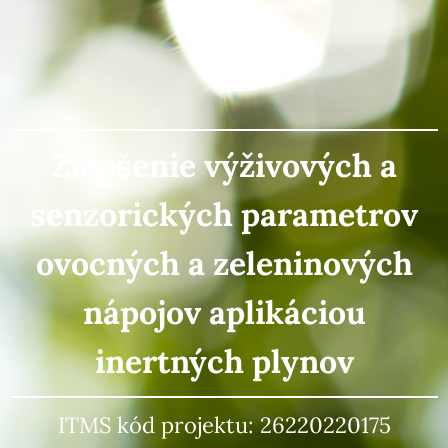
Zlepšenie
výživových a
senzorických
parametrov
ovocných a zeleninových
nápojov aplikáciou
inertných plynov
ITMS kód projektu: 26220220175